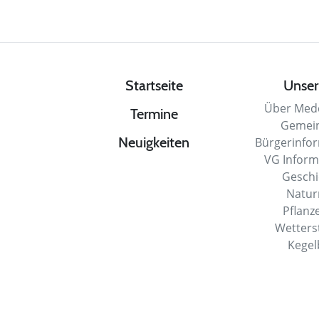
Startseite
Unser
Über Med
Termine
Gemei
Neuigkeiten
Bürgerinfo
VG Infor
Gesch
Natu
Pflanz
Wetters
Kege