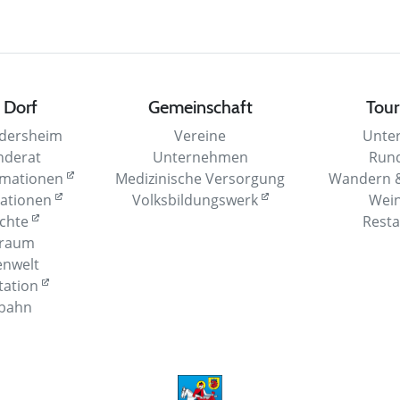
 Dorf
Gemeinschaft
Tour
dersheim
Vereine
Unter
nderat
Unternehmen
Run
rmationen
Medizinische Versorgung
Wandern &
mationen
Volksbildungswerk
Wein
ichte
Resta
rraum
enwelt
tation
lbahn