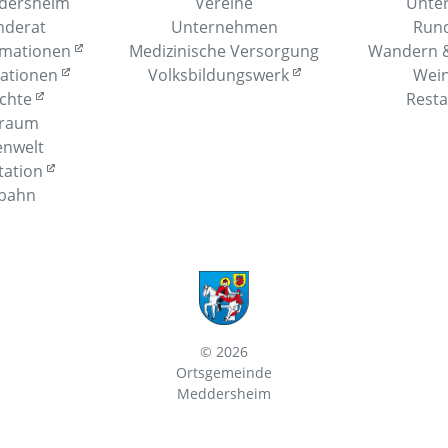
dersheim
Vereine
Unter
nderat
Unternehmen
Run
rmationen
Medizinische Versorgung
Wandern &
mationen
Volksbildungswerk
Wein
ichte
Resta
rraum
enwelt
tation
lbahn
© 2026
Ortsgemeinde
Meddersheim