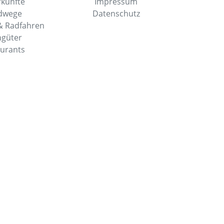
künfte
Impressum
dwege
Datenschutz
 Radfahren
güter
urants