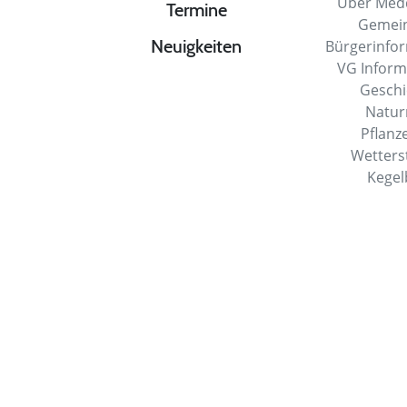
Über Med
Termine
Gemei
Neuigkeiten
Bürgerinfo
VG Infor
Gesch
Natu
Pflanz
Wetters
Kege