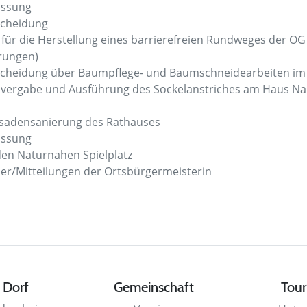
assung
scheidung
 für die Herstellung eines barrierefreien Rundweges der O
rungen)
tscheidung über Baumpflege- und Baumschneidearbeiten i
svergabe und Ausführung des Sockelanstriches am Haus Na
s
ssadensanierung des Rathauses
assung
 den Naturnahen Spielplatz
der/Mitteilungen der Ortsbürgermeisterin
 Dorf
Gemeinschaft
Tour